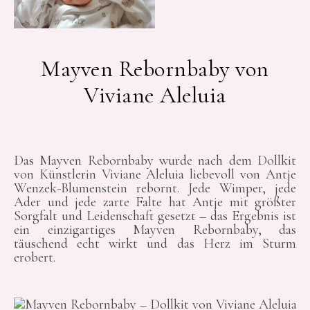
Mayven Rebornbaby von
Viviane Aleluia
Das Mayven Rebornbaby wurde nach dem Dollkit
von Künstlerin Viviane Aleluia liebevoll von Antje
Wenzek-Blumenstein rebornt. Jede Wimper, jede
Ader und jede zarte Falte hat Antje mit größter
Sorgfalt und Leidenschaft gesetzt – das Ergebnis ist
ein einzigartiges Mayven Rebornbaby, das
täuschend echt wirkt und das Herz im Sturm
erobert.