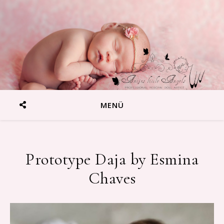
MENÜ
Prototype Daja by Esmina
Reborn Baby Artist Antje Wenzek-Blumenstein
Chaves