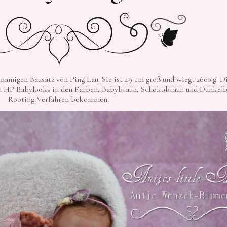
hnamigen Bausatz von Ping Lau. Sie ist 49 cm groß und wiegt 2600 g. 
von HP Babylooks in den Farben, Babybraun, Schokobraun und Dunke
Rooting Verfahren bekommen.