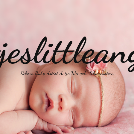
jeslittlean
Reborn Baby Artist Antje Wenzek-Blumenstein